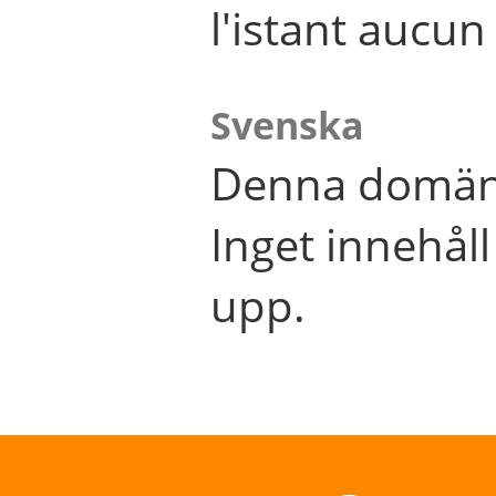
l'istant aucu
Svenska
Denna domän 
Inget innehål
upp.